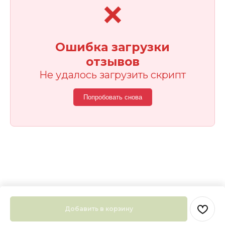
❌
Ошибка загрузки
отзывов
Не удалось загрузить скрипт
Попробовать снова
Покупают вместе:
Добавить в корзину