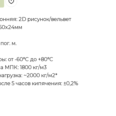
онняя: 2D рисунок/вельвет
150х24мм
 пог. м.
ы: от -60°C до +80°C
а МПК: 1800 кг/м3
агрузка: ~2000 кг/м2*
ле 5 часов кипячения: ±0,2%