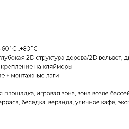
:-60˚С…+80˚С
лубокая 2D структура дерева/2D вельвет, 
, крепление на кляймеры
е + монтажные лаги
 площадка, игровая зона, зона возле бассейн
ерраса, беседка, веранда, уличное кафе, э