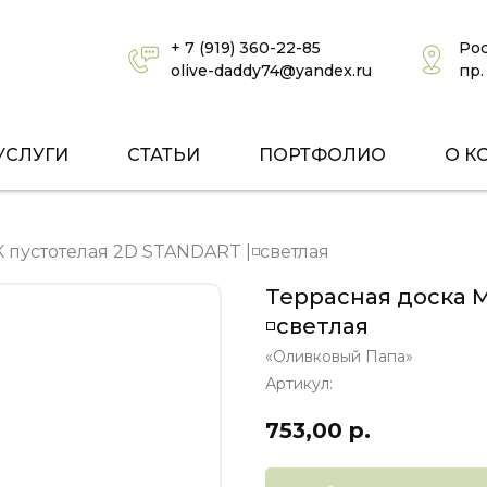
+ 7 (919) 360-22-85
Рос
olive-daddy74@yandex.ru
пр.
УСЛУГИ
СТАТЬИ
ПОРТФОЛИО
О К
 пустотелая 2D STANDART |◽светлая
Террасная доска 
◽светлая
«Оливковый Папа»
Артикул:
753,00
р.