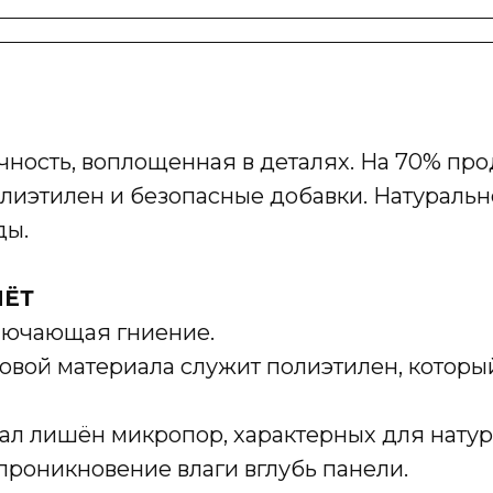
ность, воплощенная в деталях. На 70% прод
иэтилен и безопасные добавки. Натурально,
ды.
ИЁТ
ключающая гниение.
вой материала служит полиэтилен, которы
ал лишён микропор, характерных для натур
проникновение влаги вглубь панели.