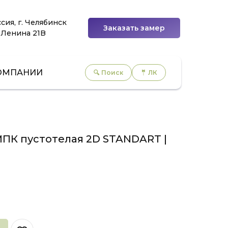
сия, г. Челябинск
Заказать замер
 Ленина 21B
ОМПАНИИ
🔍 Поиск
🤵 ЛК
МПК пустотелая 2D STANDART |