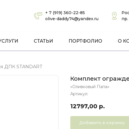
+ 7 (919) 360-22-85
Рос
olive-daddy74@yandex.ru
пр.
УСЛУГИ
СТАТЬИ
ПОРТФОЛИО
О К
ия ДПК STANDART
Комплект огражд
«Оливковый Папа»
Артикул:
12797,00
р.
Добавить в корзину