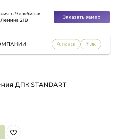
сия, г. Челябинск
Заказать замер
 Ленина 21B
ОМПАНИИ
🔍 Поиск
🤵 ЛК
ения ДПК STANDART