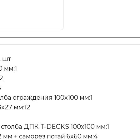
, шт
 мм:1
2
6
ба ограждения 100х100 мм:1
х27 мм:12
 столба ДПК T-DECKS 100х100 мм:1
 мм + саморез потай 6х60 мм:4