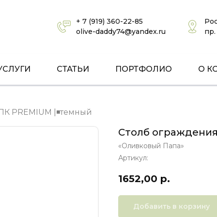
+ 7 (919) 360-22-85
Рос
olive-daddy74@yandex.ru
пр.
УСЛУГИ
СТАТЬИ
ПОРТФОЛИО
О К
ПК PREMIUM |◾темный
Столб ограждени
«Оливковый Папа»
Артикул:
1652,00
р.
Добавить в корзину