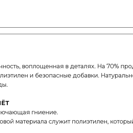
ность, воплощенная в деталях. На 70% прод
иэтилен и безопасные добавки. Натурально,
ды.
ИЁТ
ключающая гниение.
вой материала служит полиэтилен, которы