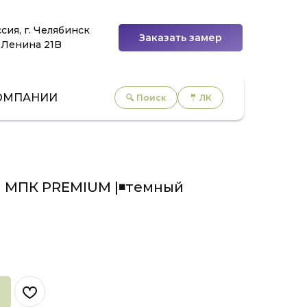
сия, г. Челябинск
Заказать замер
 Ленина 21B
ОМПАНИИ
🔍 Поиск
🤵 ЛК
я МПК PREMIUM |◾темный