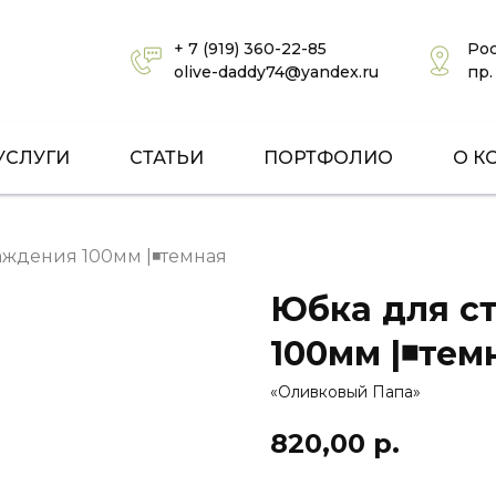
+ 7 (919) 360-22-85
Рос
olive-daddy74@yandex.ru
пр.
УСЛУГИ
СТАТЬИ
ПОРТФОЛИО
О К
аждения 100мм |◾темная
Юбка для с
100мм |◾тем
«Оливковый Папа»
820,00
р.