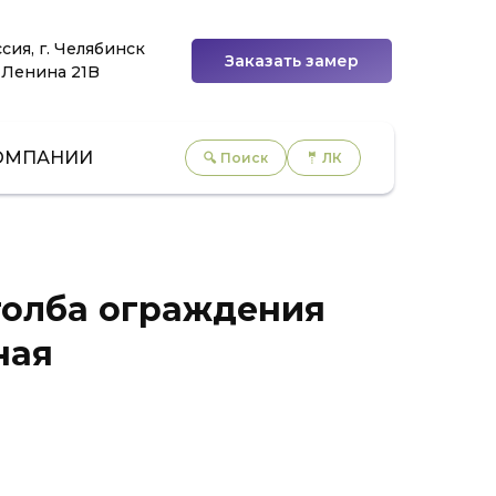
сия, г. Челябинск
Заказать замер
 Ленина 21B
ОМПАНИИ
🔍 Поиск
🤵 ЛК
толба ограждения
ная