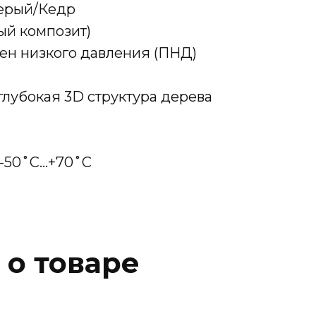
Серый/Кедр
й композит)
ен низкого давления (ПНД)
лубокая 3D структура дерева
:-50˚С…+70˚С
 о товаре