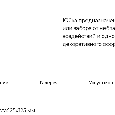
Добавить в корзину
Юбка предназначен
или забора от неб
воздействий и одн
декоративного офо
ание
Галерея
Услуга мон
та:125х125 мм